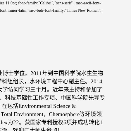
:11.0pt; font-family:"Calibri","sans-serif"; mso-ascii-font-
e-font:minor-latin; mso-bidi-font-family:"Times New Roman";
业博士学位。
2011
年到中国科学院水生生物
学科组组长，水环境工程中心副主任。
2014
大学访问学习三个月。近年来主持和参加了
、科技基础性工作专项、中国科学院先导专
。在包括
Environmental Science &
e Total Environment
，
Chemosphere
等环境领
dex
为
22
。获国家专利授权
6
项并成功转化
1
防治
。
欢迎广大师生参加！