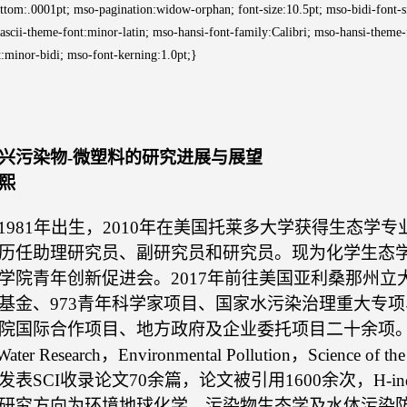
om:.0001pt; mso-pagination:widow-orphan; font-size:10.5pt; mso-bidi-font-size
-ascii-theme-font:minor-latin; mso-hansi-font-family:Calibri; mso-hansi-them
:minor-bidi; mso-font-kerning:1.0pt;}
兴污染物
-
微塑料的研究进展与展望
熙
1981
年出生，
2010
年在美国托莱多大学获得生态学专
历任助理研究员、副研究员和研究员。现为化学生态
学院青年创新促进会。
2017
年前往美国亚利桑那州立
基金、
973
青年科学家项目、国家水污染治理重大专项
院国际合作项目、地方政府及企业委托项目二十余项
Water Research
，
Environmental Pollution
，
Science of th
发表
SCI
收录论文
70
余篇，论文被引用
1600
余次，
H-in
研究方向为环境地球化学、污染物生态学及水体污染