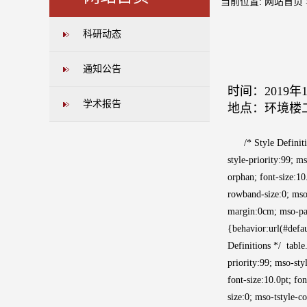
当前位置:
网站首页
科研动态
通知公告
时间：2019年
学术报告
地点：环境楼
/* Style Definitio
style-priority:99; 
orphan; font-size:
rowband-size:0; mso
margin:0cm; mso-pa
{behavior:url(#def
Definitions */ tab
priority:99; mso-st
font-size:10.0pt;
size:0; mso-tstyle-