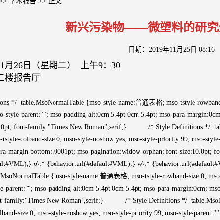
>>
学术报告
>> 正文
新兴污染物——微塑料的研究
日期：2019年11月25日 08:16
11月26日（星期二） 上午9：30
二楼报告厅
ns */ table.MsoNormalTable {mso-style-name:普通表格; mso-tstyle-rowband-siz
mso-style-parent:""; mso-padding-alt:0cm 5.4pt 0cm 5.4pt; mso-para-margin:0
10.0pt; font-family:"Times New Roman",serif;} /* Style Definitions */
-tstyle-colband-size:0; mso-style-noshow:yes; mso-style-priority:99; mso-styl
ra-margin-bottom:.0001pt; mso-pagination:widow-orphan; font-size:10.0pt; 
ault#VML);} o\:* {behavior:url(#default#VML);} w\:* {behavior:url(#defa
le.MsoNormalTable {mso-style-name:普通表格; mso-tstyle-rowband-size:0; mso-ts
yle-parent:""; mso-padding-alt:0cm 5.4pt 0cm 5.4pt; mso-para-margin:0cm; m
 font-family:"Times New Roman",serif;} /* Style Definitions */ table.M
colband-size:0; mso-style-noshow:yes; mso-style-priority:99; mso-style-parent