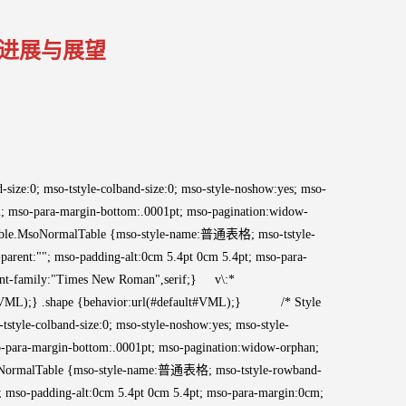
进展与展望
e:0; mso-tstyle-colband-size:0; mso-style-noshow:yes; mso-
cm; mso-para-margin-bottom:.0001pt; mso-pagination:widow-
 table.MsoNormalTable {mso-style-name:普通表格; mso-tstyle-
e-parent:""; mso-padding-alt:0cm 5.4pt 0cm 5.4pt; mso-para-
font-family:"Times New Roman",serif;} v\:*
ult#VML);} .shape {behavior:url(#default#VML);} /* Style
tyle-colband-size:0; mso-style-noshow:yes; mso-style-
so-para-margin-bottom:.0001pt; mso-pagination:widow-orphan;
soNormalTable {mso-style-name:普通表格; mso-tstyle-rowband-
:""; mso-padding-alt:0cm 5.4pt 0cm 5.4pt; mso-para-margin:0cm;